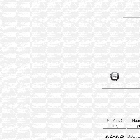
Учебный
Наи
год
у
2025/2026
ЭБС Ю