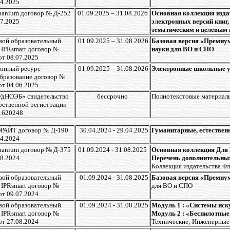
04.2025
anium договор № Д-252
01.09.2025 – 31.08.2026
Основная коллекция изд
07.2025
электронных версий книг,
тематическим и целевым 
ой образовательный
01.09.2025 – 31.08.2026
Базовая версия «Премиум
 IPRsmart договор №
науки для ВО и СПО
от 08.07.2025
онный ресурс
01.09.2025 – 31.08.2026
Электронные школьные у
бразование договор №
от 04.06.2025
УдНОЭБ» свидетельство
бессрочно
Полнотекстовые материалы
рственной регистрации
1620248
РАЙТ договор № Д-190
30.04.2024 - 29.04.2025
Гуманитарные, естествен
04.2024
anium договор № Д-375
01.09.2024 - 31.08.2025
Основная коллекция Для
08.2024
Перечень дополнительных
Коллекция издательства Фл
ой образовательный
01.09.2024 - 31.08.2025
Базовая версия «Премиу
 IPRsmart договор №
для ВО и СПО
от 09.07.2024
ой образовательный
01.09.2024 - 31.08.2025
Модуль 1 : «Системы иск
 IPRsmart договор №
Модуль 2 : «Беспилотны
от 27.08.2024
Технические; Инженерные