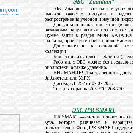
ЭБС "Znanium"
ЭБС Znanium — это тысячи уникальн
высокое качество продукта и надежн
распространения учебной и научной инфо
Доступна основная коллекция (включ
различным направлениям подготовки: у
Нужно зайти в раздел МОЙ КАТАЛОГ
фильтры, произвести поиск в поле Наимен
Дополнительно к основной колл
коллекции:
Коллекция издательства Флинта ( Педа
Работать с ЭБС можно без предварит
библиотеки, а также удаленно.
ВНИМАНИЕ! Для удаленного доступа
библиотеки или УдГУ.
Договор Д -252 от 07.07.2025
Тел. для справок: 263-770, 263-750
ЭБС IPR SMART
IPR SMART — система нового поколен
вуза, которая развивает и наращива
пользователей. Фонд IPR SMART содержит 
большая часть которого представлена 