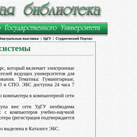
Виртуальные выставки
|
УдГУ
|
Студенческий Портал
системы
рс, который включает электронные
ателей ведущих университетов для
ования. Тематика: Гуманитарные,
О и СПО. ЭБС доступна 24 часа 7
о компьютера в компьютерной сети
упа вне сети УдГУ необходима
С: с компьютеров учебно-научной
тера (регистрация подтверждается
о выделена в Каталоге ЭБС.