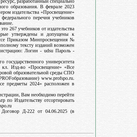
есурс, разработанный специально
ого образования. В феврале 2023
ером издательства «Просвещение»
 федерального перечня учебников
вание.
это 267 учебников от издательства
торые утверждены и допущены к
ессе Приказом Минпросвещения №
полному тексту изданий возможен
гистрацию: Логин - udsu Пароль -
го государственного университета
 кл. Изд-во «Просвещение» «Все
ровой образовательной среды СПО
OFобразование) www.profspo.ru.
се предметы 2024» расположен в
истрации, Вам необходимо перейти
тр по Издательству отсортировать
spo.ru
. Договор Д-222 от 04.06.2025 (в