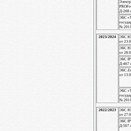
Электр
PROFо
Д-268 
ЭБС «
госуда
№ 201
2023/2024
ЭБС Ю
от 23.
ЭБС Ю
от 28.
ЭБС I
Д-467 
ЭБС Zn
от 13.
ЭБС «
госуда
№ 201
2022/2023
ЭБС Ю
от 27.
ЭБС I
Д-507 