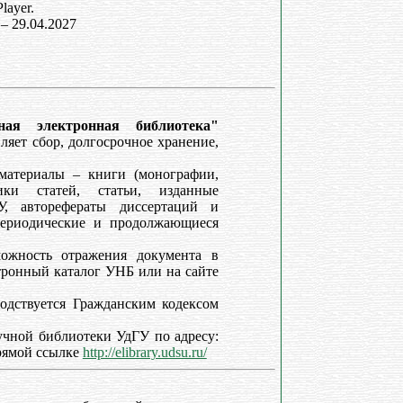
layer.
 – 29.04.2027
ьная электронная библиотека"
ляет сбор, долгосрочное хранение,
материалы – книги (монографии,
ики статей, статьи, изданные
У, авторефераты диссертаций и
периодические и продолжающиеся
ожность отражения документа в
тронный каталог УНБ или на сайте
одствуется Гражданским кодексом
учной библиотеки УдГУ по адресу:
рямой ссылке
http://elibrary.udsu.ru/