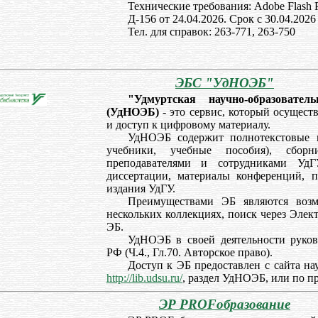
Технические требования: Adobe Flash P
Д-156 от 24.04.2026. Срок с 30.04.2026
Тел. для справок: 263-771, 263-750
ЭБС "УдНОЭБ"
"Удмуртская научно-образовател
(УдНОЭБ)
- это сервис, который осуществ
и доступ к цифровому материалу.
УдНОЭБ содержит полнотекстовые 
учебники, учебные пособия), сборн
преподавателями и сотрудниками УдГ
диссертации, материалы конференций, 
издания УдГУ.
Преимуществами ЭБ являются возм
нескольких коллекциях, поиск через Элек
ЭБ.
УдНОЭБ в своей деятельности руков
РФ (Ч.4., Гл.70. Авторское право).
Доступ к ЭБ предоставлен с сайта на
http://lib.udsu.ru/
, раздел УдНОЭБ, или по п
ЭР PROFобразование