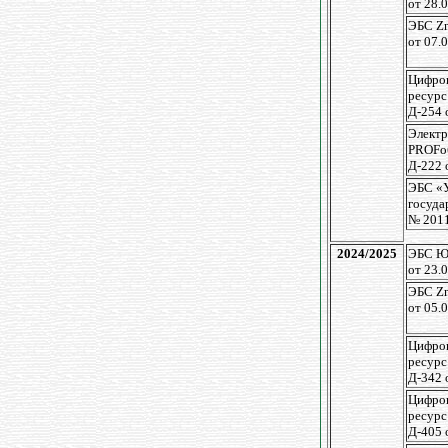
от 28.
ЭБС Zn
от 07.
Цифров
ресурс
Д-254 
Электр
PROFо
Д-222 
ЭБС «
госуда
№ 201
2024/2025
ЭБС Ю
от 23.
ЭБС Zn
от 05.
Цифров
ресурс
Д-342 
Цифров
ресурс
Д-405 