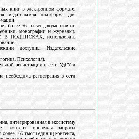
ых книг в электронном формате,
ая издательская платформа для
рмации.
ает более 56 тысяч документов по
чебники, монографии и журналы).
, В ПОДПИСКАХ, использовать
ование.
екции доступны Издательские
гогика. Психология).
ельной регистрации в сети УдГУ и
 необходима регистрация в сети
ия, интегрированная в экосистему
ет контент, опережая запросы
более 165 тысяч единиц контента,
уникальными учебными и научными