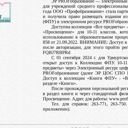
ЭР PROFобразование — электронный р
для учреждений среднего профессиональн
года ООО «Профобразование» стала партн
и получила право размещать издания из
(ФПУ) в электронном ресурсе PROFобразо
Доступна коллекция «Все предметы» - 
«Просвещение» для 10-11 классов, ко
использованию в образовательном проц
858 от 21.09.2022. ВНИМАНИЕ: Доступ к 
после авторизации, для этого пройти ре
FQBJ7RBPRd
С 01 сентября 2024 г. для Удмуртско
открыт доступ к Коллекции ФПУ. 10-11
предметы» через Электронный ресурс циф
PROFобразование (далее ЭР ЦОС СПО PR
Доступ к коллекции «Книги ФПУ» - «В
разделе «Книги».
После прохождения персональной рег
в раздел книги и через стандартный филь
Просвещение. Адрес для работы: www.prof
Тел. для справок: 263-771, 263-750
приложении).