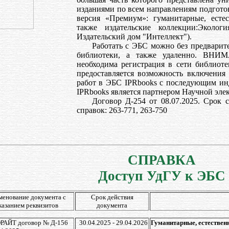
изданиями по всем направлениям подготов
версия «Премиум»: гуманитарные, есте
также издательские коллекции:Экологи
Издательский дом "Интеллект").
Работать с ЭБС можно без предварит
библиотеки, а также удаленно. ВНИМ
необходима регистрация в сети библиоте
предоставляется возможность включения
работ в ЭБС IPRbooks с последующим и
IPRbooks является партнером Научной элек
Договор Д-254 от 08.07.2025. Срок с 
справок: 263-771, 263-750
СПРАВКА
Доступ УдГУ к ЭБС
менование документа с
Срок действия
казанием реквизитов
документа
РАЙТ договор № Д-156
30.04.2025 - 29.04.2026
Гуманитарные, естествен