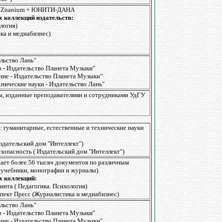
 Znanium + ЮНИТИ-ДАНА
 коллекций издательств:
логия)
ка и медиабизнес)
льство Лань"
р - Издательство Планета Музыки"
ние - Издательство Планета Музыки"
нические науки - Издательство Лань"
, изданные преподавателями и сотрудниками УдГУ
: гуманитарные, естественные и технические науки
здательский дом "Интеллект")
зопасность ( Издательский дом "Интеллект")
чает более 56 тысяч документов по различным
 учебники, монографии и журналы).
х коллекций:
инта ( Педагогика. Психология)
спект Пресс (Журналистика и медиабизнес)
льство Лань"
р - Издательство Планета Музыки"
ние - Издательство Планета Музыки"