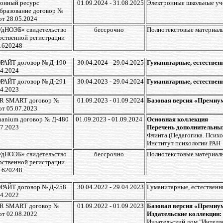
онный ресурс
01.09.2024 - 31.08.2025
Электронные школьные уч
бразование договор №
от 28.05.2024
УдНОЭБ» свидетельство
бессрочно
Полнотекстовые материалы
рственной регистрации
1620248
РАЙТ договор № Д-190
30.04.2024 - 29.04.2025
Гуманитарные, естествен
04.2024
РАЙТ договор № Д-291
30.04.2023 - 29.04.2024
Гуманитарные, естествен
04.2023
PR SMART договор №
01.09.2023 - 01.09.2024
Базовая версия «Премиу
от 05.07.2023
anium договор № Д-480
01.09.2023 - 01.09.2024
Основная коллекция
07.2023
Перечень дополнительных
Флинта (Педагогика. Психо
Институт психологии РАН
УдНОЭБ» свидетельство
бессрочно
Полнотекстовые материалы
рственной регистрации
1620248
РАЙТ договор № Д-258
30.04.2022 - 29.04.2023
Гуманитарные, естественн
04.2022
PR SMART договор №
01.09.2022 - 01.09.2023
Базовая версия «Премиу
от 02.08.2022
Издательские коллекции:
Издательский дом "Интелле