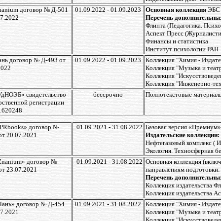
anium договор № Д-501
01.09.2022 - 01.09.2023
Основная коллекция
ЭБС
07.2022
Перечень дополнительных
Флинта (Педагогика. Психо
Аспект Пресс (Журналисти
Финансы и статистика
Институт психологии РАН
нь договор № Д-493 от
01.09.2022 - 01.09.2023
Коллекция "Химия - Издате
2022
Коллекция "Музыка и теат
Коллекция "Искусствоведе
Коллекция "Инженерно-тех
УдНОЭБ» свидетельство
бессрочно
Полнотекстовые материалы
рственной регистрации
1620248
PRbooks» договор №
01.09.2021 - 31.08.2022
Базовая версия «Премиум»
от 20.07.2021
Издательские коллекции:
Нефтегазовый комплекс ( И
Экология. Техносферная бе
Znanium» договор №
01.09.2021 - 31.08.2022
Основная коллекция (вклю
от 23.07.2021
направлениям подготовки:
Перечень дополнительны
Коллекция издательства Фл
Коллекция издательства А
ань» договор № Д-454
01.09.2021 - 31.08.2022
Коллекция "Химия - Издате
07.2021
Коллекция "Музыка и теат
Коллекция "Искусствоведе