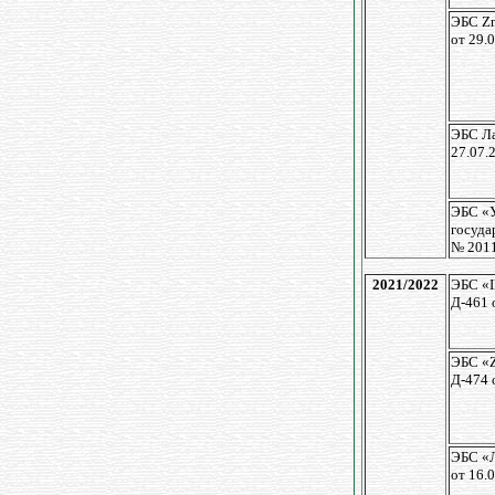
ЭБС Zn
от 29.
ЭБС Ла
27.07.
ЭБС «
госуда
№ 201
2021/2022
ЭБС «I
Д-461 
ЭБС «
Д-474 
ЭБС «Л
от 16.