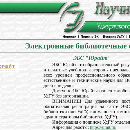
Новости
|
Поиск в ЭК
|
Вестник УдГУ
|
Электронные библиотечные 
ЭБС "Юрайт"
ЭБС Юрайт это образовательный ресу
и печатные учебники авторов - преподав
всех уровней профессионального образ
естественные и технические науки для В
дней в неделю.
Доступ к ЭБС Юрайт активен с любог
УдГУ без авторизации.
ВНИМАНИЕ! Для удаленного дост
обязательная регистрация на сайте ЭБ
библиотеки или УдГУ, с домашнего компью
администратором библиотеки УдГУ).
Информация о подписке УдГУ отдельн
Адрес для работы:
https://urait.ru/