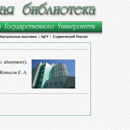
Виртуальные выставки
|
УдГУ
|
Студенческий Портал
о абонемент).
Копысов Е. А.