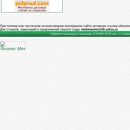
При полном или частичном использовании материалов сайта активная ссылка обязате
Для отзывов, замечаний и предложений пишите сюда:
webmaster@lib.udsu.ru
[ Время генерации страницы: 0.018(0.015) сек. и 1 запро