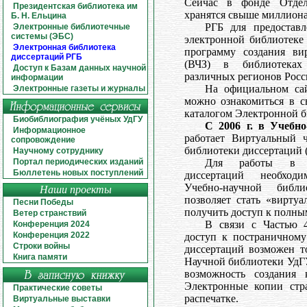
Сейчас в фонде Отдел
Президентская библиотека им
хранятся свыше миллиона
Б. Н. Ельцина
РГБ для предоставл
Электронные библиотечные
системы (ЭБС)
электронной библиотеке
Электронная библиотека
программу создания ви
диссертаций РГБ
(ВЧЗ) в библиотеках
Доступ к Базам данных научной
различных регионов Росс
информации
На официальном с
Электронные газеты и журналы
можно ознакомиться в с
каталогом Электронной б
Биобиблиография учёных УдГУ
C 2006 г. в Учебн
Информационное
работает Виртуальный 
сопровождение
библиотеки диссертаций 
Научному сотруднику
Для работы в Э
Портал периодических изданий
Бюллетень новых поступлений
диссертаций необходи
Учебно-научной библи
Наши проекты
позволяет стать «вирту
Песни Победы
получить доступ к полны
Ветер странствий
В связи с Частью 
Конференция 2024
Конференция 2022
доступ к постраничному
Строки войны
диссертаций возможен т
Книга памяти
Научной библиотеки УдГУ(
возможность создания
Электронные копии стр
Практические советы
распечатке.
Виртуальные выставки