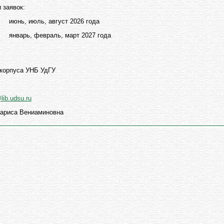
 заявок:
 июнь, июль, август 2026 года
е январь, февраль, март 2027 года
 корпуса УНБ УдГУ
ib.udsu.ru
ариса Вениаминовна