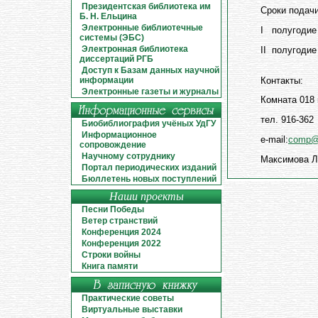
Президентская библиотека им
Сроки подачи
Б. Н. Ельцина
Электронные библиотечные
I полугодие
системы (ЭБС)
Электронная библиотека
II полугоди
диссертаций РГБ
Доступ к Базам данных научной
Контакты:
информации
Электронные газеты и журналы
Комната 018
тел. 916-362
Биобиблиография учёных УдГУ
Информационное
e-mail:
comp@l
сопровождение
Научному сотруднику
Максимова Л
Портал периодических изданий
Бюллетень новых поступлений
Наши проекты
Песни Победы
Ветер странствий
Конференция 2024
Конференция 2022
Строки войны
Книга памяти
Практические советы
Виртуальные выставки