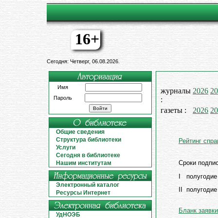
16+
Сегодня: Четверг, 06.08.2026.
Имя
журналы
2026
20
Пароль
:
газеты :
2026
20
Общие сведения
Структура библиотеки
Рейтинг спра
Услуги
Сегодня в библиотеке
Сроки подпис
Нашим институтам
I полугодие
Электронный каталог
II полугоди
Ресурсы Интернет
Бланк заявки
УдНОЭБ