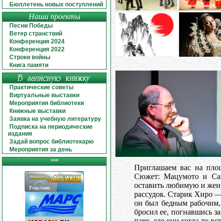
Бюллетень новых поступлений
Наши проекты
Песни Победы
Ветер странствий
Конференция 2024
Конференция 2022
Строки войны
Книга памяти
Практические советы
Виртуальные выставки
Мероприятия библиотеки
Книжные выставки
Заявка на учебную литературу
Подписка на периодические
издания
Задай вопрос библиотекарю
Мероприятия за день
***
Приглашаем вас на пло
Сюжет: Мацумото и Сав
оставить любимую и жени
рассудок. Старик Хиро —
он был бедным рабочим,
бросил ее, погнавшись за
парк, где они когда-то вст