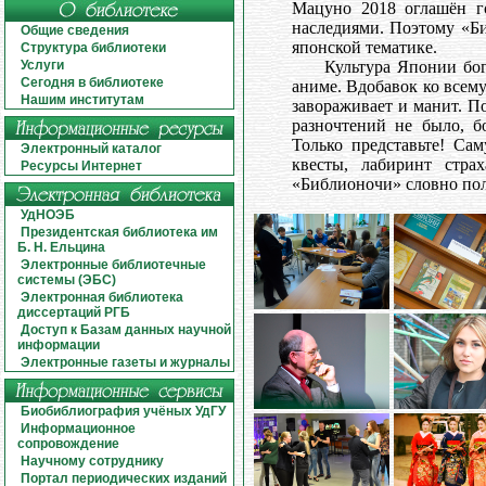
Мацуно 2018 оглашён г
наследиями. Поэтому «Б
Общие сведения
японской тематике.
Структура библиотеки
Услуги
Культура Японии бог
Сегодня в библиотеке
аниме. Вдобавок ко всем
Нашим институтам
завораживает и манит. П
разночтений не было, б
Только представьте! Са
Электронный каталог
квесты, лабиринт стра
Ресурсы Интернет
«Библионочи» словно пол
УдНОЭБ
Президентская библиотека им
Б. Н. Ельцина
Электронные библиотечные
системы (ЭБС)
Электронная библиотека
диссертаций РГБ
Доступ к Базам данных научной
информации
Электронные газеты и журналы
Биобиблиография учёных УдГУ
Информационное
сопровождение
Научному сотруднику
Портал периодических изданий