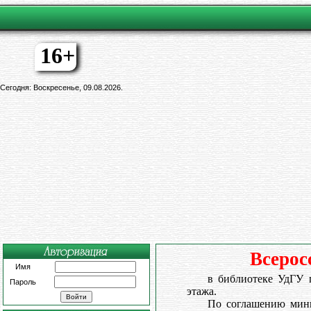
16+
Сегодня: Воскресенье, 09.08.2026.
Всерос
Имя
в библиотеке УдГУ п
Пароль
этажа.
По соглашению мини