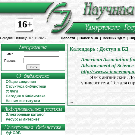
16+
Сегодня: Пятница, 07.08.2026.
Новости
|
Поиск в ЭК
|
Вестник УдГУ
|
Ви
Календарь : Доступ к БД
Имя
American Association for
Пароль
Advancement of Science
http://www.sciencemag.o
Язык английский. До
Общие сведения
университета. Тел для спр
Структура библиотеки
Услуги
Сегодня в библиотеке
Нашим институтам
...
Электронный каталог
Ресурсы Интернет
УдНОЭБ