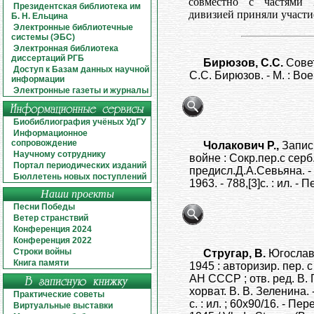
совместно с частями
Президентская библиотека им
дивизией приняли участи
Б. Н. Ельцина
Электронные библиотечные
системы (ЭБС)
Электронная библиотека
диссертаций РГБ
Бирюзов, С.С.
Совет
Доступ к Базам данных научной
С.С. Бирюзов. - М. : Воен
информации
Электронные газеты и журналы
Биобиблиография учёных УдГУ
Информационное
сопровождение
Чолакович Р.,
Запис
Научному сотруднику
войне : Сокр.пер.с серб.
Портал периодических изданий
предисл.Д.А.Севьяна. - М
Бюллетень новых поступлений
1963. - 788,[3]с. : ил. - П
Наши проекты
Песни Победы
Ветер странствий
Конференция 2024
Конференция 2022
Строки войны
Стругар, В.
Югослави
Книга памяти
1945 : авторизир. пер. с
АН СССР ; отв. ред. В. Г
хорват. В. В. Зеленина. -
Практические советы
с. : ил. ; 60х90/16. - Пе
Виртуальные выставки