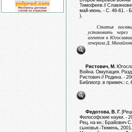
Тимофеев // Славяноведе
май-июнь. - С. 46-61. - Б
).
Статья посвя
установить через
агентов в Югослави
генерала Д. Михайлов
Ристович, М.
Югосла
Война. Оккупация. Разд
Ристович // Родина. - 200
Библиогр. в примеч.: с. 
Федотова, В. Г.
[Реце
Философские науки. - 200
Рец. на кн.: Брайович С
сыновья.-Тюмень, 2001.