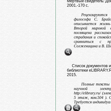
Мертвый свидетель: Док
2001.-170 с.
Рецензируются
философа С. Брайо
описывается жизнь
Второй мировой в
посвящена рассказа
страдания и спокой
сравниться с пр
Солженицина и В. Ш
Список документов и
библиотеки eLIBRARY.R
2015.
Полные тексты 
научной элект
http://elibrary.ru/ (
5 этаж, ком.504 ). 
Требуется индивидуа