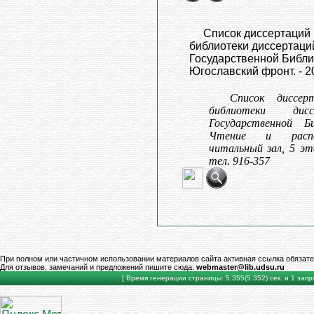
Список диссертаций 
библиотеки диссертаци
Государственной Библи
Югославский фронт. - 2
Список диссер
библиотеки дисс
Государственной Б
Чтение и распе
читальный зал, 5 эт
тел. 916-357
При полном или частичном использовании материалов сайта активная ссылка обязате
Для отзывов, замечаний и предложений пишите сюда:
webmaster@lib.udsu.ru
[ Время генерации страницы: 5.355(5.352) сек. и 1 запро