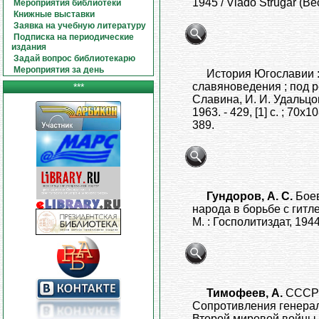
1945 / Vlado Strugar (Beo
Мероприятия библиотеки
Книжные выставки
Заявка на учебную литературу
Подписка на периодические
издания
Задай вопрос библиотекарю
Мероприятия за день
История Югославии : в
славяноведения ; под ред
***
Славина, И. И. Удальцов
1963. - 429, [1] с. ; 70х1
389.
Гундоров, А. С.
Бое
народа в борьбе с гитле
М. : Госполитиздат, 1944.
Тимофеев, А.
СССР 
Сопротивления генерал
Второй мировой войны 