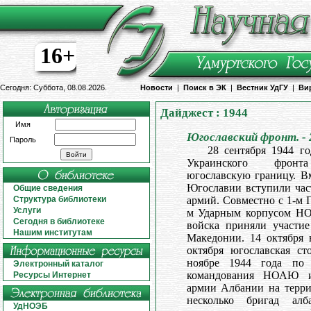
16+
Сегодня: Суббота, 08.08.2026.
Новости
|
Поиск в ЭК
|
Вестник УдГУ
|
Ви
Дайджест : 1944
Имя
Югославский фронт. - 
Пароль
28 сентября 1944 го
Украинского фронт
югославскую границу. В
Югославии вступили част
Общие сведения
Структура библиотеки
армий. Совместно с 1-м 
Услуги
м Ударным корпусом НО
Сегодня в библиотеке
войска приняли участи
Нашим институтам
Македонии. 14 октября н
октября югославская ст
ноябре 1944 года по 
Электронный каталог
командования НОАЮ и 
Ресурсы Интернет
армии Албании на терр
несколько бригад алб
УдНОЭБ