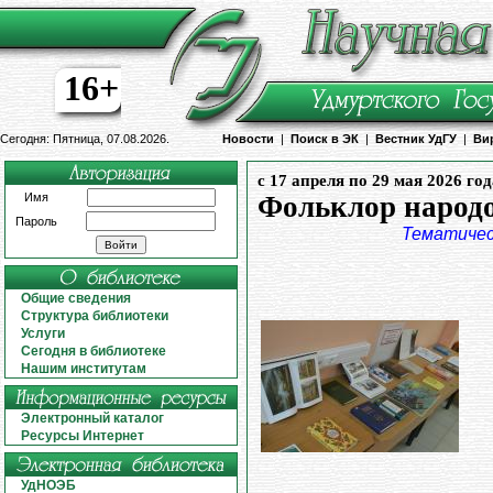
16+
Сегодня: Пятница, 07.08.2026.
Новости
|
Поиск в ЭК
|
Вестник УдГУ
|
Ви
с 17 апреля по 29 мая 2026 год
Имя
Фольклор народо
Пароль
Тематичес
Общие сведения
Структура библиотеки
Услуги
Сегодня в библиотеке
Нашим институтам
Электронный каталог
Ресурсы Интернет
УдНОЭБ