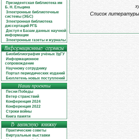
Президентская библиотека им
х
Б. Н. Ельцина
Электронные библиотечные
Список литератур
системы (ЭБС)
Электронная библиотека
диссертаций РГБ
Доступ к Базам данных научной
информации
Электронные газеты и журналы
Биобиблиография учёных УдГУ
Информационное
сопровождение
Научному сотруднику
Портал периодических изданий
Бюллетень новых поступлений
Наши проекты
Песни Победы
Ветер странствий
Конференция 2024
Конференция 2022
Строки войны
Книга памяти
Практические советы
Виртуальные выставки