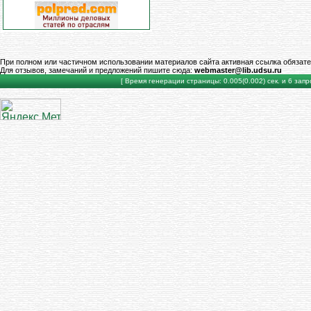
При полном или частичном использовании материалов сайта активная ссылка обязате
Для отзывов, замечаний и предложений пишите сюда:
webmaster@lib.udsu.ru
[ Время генерации страницы: 0.005(0.002) сек. и 6 запро