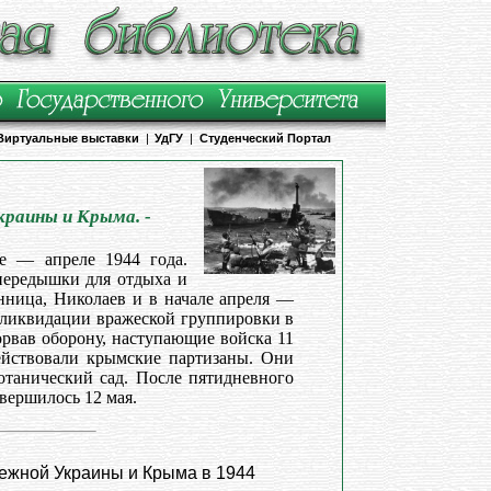
Виртуальные выставки
|
УдГУ
|
Студенческий Портал
краины и Крыма. -
е — апреле 1944 года.
передышки для отдыха и
ница, Николаев и в начале апреля —
 ликвидации вражеской группировки в
рвав оборону, наступающие войска 11
ействовали крымские партизаны. Они
танический сад. После пятидневного
вершилось 12 мая.
режной Украины и Крыма в 1944