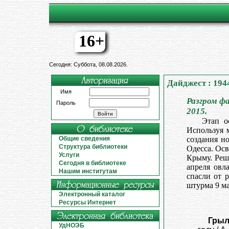
16+
Сегодня: Суббота, 08.08.2026.
Дайджест : 194
Имя
Разгром ф
Пароль
2015.
Этап о
Используя 
Общие сведения
создания н
Структура библиотеки
Одесса. Ос
Услуги
Крыму. Реш
Сегодня в библиотеке
апреля овл
Нашим институтам
спасли от 
штурма 9 м
Электронный каталог
Ресурсы Интернет
Грыл
УдНОЭБ