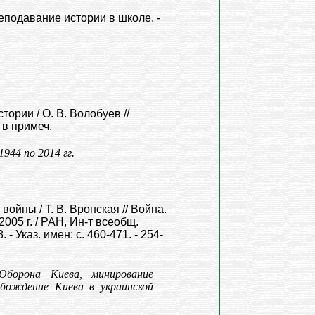
реподавание истории в школе. -
ории / О. В. Волобуев //
 в примеч.
944 по 2014 гг.
ойны / Т. В. Вронская // Война.
005 г. / РАН, Ин-т всеобщ.
 - Указ. имен: с. 460-471. - 254-
борона Киева, минирование
бождение Киева в украинской