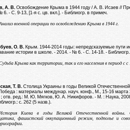
, А. В.
Освобождение Крыма в 1944 году / А. В. Исаев // П
 6. - С. 9-13, [1-я с. цв. вкл.]. - Библиогр. в примеч.
Анализ военной операции по освобождению Крыма в 1944 г.
буев, О. В.
Крым. 1944-2014 годы: непредсказуемые пути ист
ание истории в школе. - 2014. - № 6. - С. 14-18. - Библиогр.
Судьба Крыма как территории, так и его населения в период с с 1
кая, Т. В.
Столица Украины в годы Великой Отечественной в
Победа : материалы междунар. науч. конф., М., 15-16 марта 2
; отв. ред.: М. Ю. Мягков, Ю. А. Никифоров. - М. : Наука, 2008.
иблиогр.: с. 262 (5 назв.).
История Киева в годы Великой Отечественной войны. О
атика, фашистский оккупационный режим, подполье и сово
риографии.