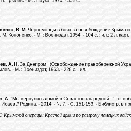
. Н. Грылев. - М. : Наука, 1970. - 352 с.
ненко, В. М.
Черноморцы в боях за освобождение Крыма и О
. М. Кононенко. - М. : Воениздат, 1954. - 104 с. : ил.; 2 л. карт.
ев, А. Н.
За Днепром : (Освобождение правобережной Украин
ылев. - М. : Воениздат, 1963. - 228 с. : ил.
в, А.
"Мы вернулись домой в Севастополь родной..." : освоб
Исаев // Родина. - 2014. - № 7. - С. 151-153. - Библиогр. в пр
О Крымской операции Красной армии по разгрому немецких войск 