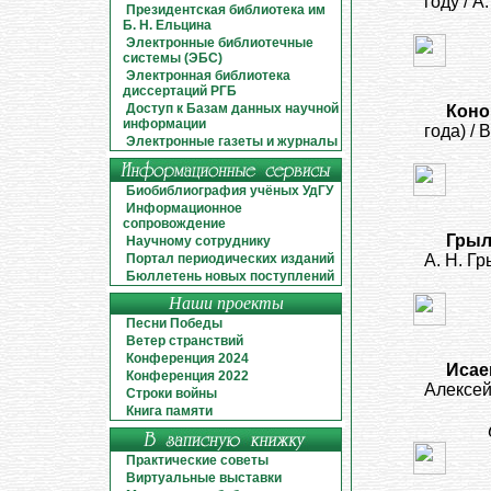
году / А
Президентская библиотека им
Б. Н. Ельцина
Электронные библиотечные
системы (ЭБС)
Электронная библиотека
диссертаций РГБ
Доступ к Базам данных научной
Коно
информации
года) / В
Электронные газеты и журналы
Биобиблиография учёных УдГУ
Информационное
сопровождение
Грыл
Научному сотруднику
А. Н. Гр
Портал периодических изданий
Бюллетень новых поступлений
Наши проекты
Песни Победы
Ветер странствий
Конференция 2024
Исае
Конференция 2022
Алексей 
Строки войны
Книга памяти
Практические советы
Виртуальные выставки