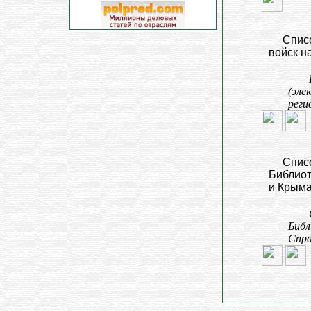
Спис
войск н
(эле
реги
Спис
Библиот
и Крыма.
Библ
Спра