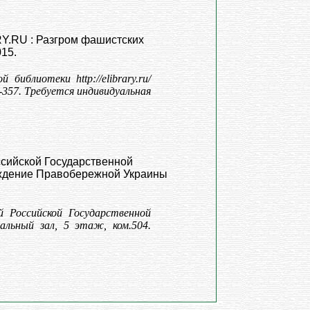
RY.RU : Разгром фашистских
15.
иблиотеки http://elibrary.ru/
-357. Требуется индивидуальная
ссийской Государственной
бождение Правобережной Украины
й Российской Государственной
льный зал, 5 этаж, ком.504.