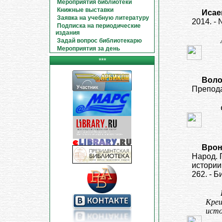
Мероприятия библиотеки
Книжные выставки
Исаев
Заявка на учебную литературу
2014. - №
Подписка на периодические
издания
Задай вопрос библиотекарю
Мероприятия за день
***
Воло
Преподав
Вронс
Народ. 
истории 
262. - Б
Крещ
исто