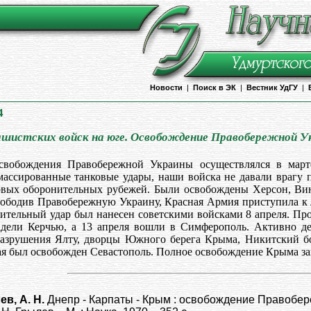
Новости
|
Поиск в ЭК
|
Вестник УдГУ
|
4
ашистских войск на юге. Освобождение Правобережной У
свобождения Правобережной Украины осуществлялся в март
массированные танковые удары, наши войска не давали врагу 
овых оборонительных рубежей. Были освобождены Херсон, Вин
вободив Правобережную Украину, Красная Армия приступила к
ительный удар был нанесен советскими войсками 8 апреля. Про
адели Керчью, а 13 апреля вошли в Симферополь. Активно д
разрушения Ялту, дворцы Южного берега Крыма, Никитский бо
ая был освобожден Севастополь. Полное освобождение Крыма за
ев, А. Н.
Днепр - Карпаты - Крым : освобождение Правобе