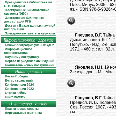
Президентская библиотека им
Плюс-Минус, 2008. - 622, 
Б. Н. Ельцина
яз. - ISBN 978-5-98264-
Электронные библиотечные
системы (ЭБС)
Электронная библиотека
диссертаций РГБ
Доступ к Базам данных научной
информации
Электронные газеты и журналы
Гнеушев, В.Г.
Тайна 
Дыхание лавин. Кн. 1-2 /
Попутько. - Изд. 2-е, исп
Биобиблиография учёных УдГУ
1971. - 460 с. : ил.; 32 л.
Информационное
сопровождение
Научному сотруднику
Портал периодических изданий
Бюллетень новых поступлений
Яковлев, Н.Н.
19 но
Наши проекты
2-е изд., доп. - М. : Мол.
Песни Победы
Ветер странствий
Конференция 2024
Конференция 2022
Строки войны
Книга памяти
Гнеушев, В.Г.
Тайна 
Предисл. И. В. Тюленева. 
Сов. Россия, 1987. - 493,[2
Практические советы
см.
Виртуальные выставки