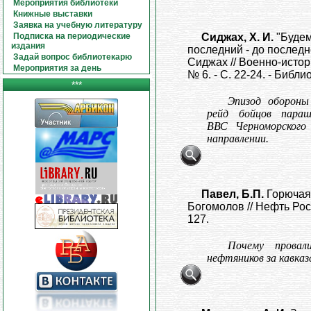
Мероприятия библиотеки
Книжные выставки
Заявка на учебную литературу
Сиджах, Х. И.
"Будем
Подписка на периодические
издания
последний - до последней
Задай вопрос библиотекарю
Сиджах // Военно-истори
Мероприятия за день
№ 6. - С. 22-24. - Библиог
***
Эпизод обороны
рейд бойцов пара
ВВС Черноморского
направлении.
Павел, Б.П.
Горючая
Богомолов // Нефть Росси
127.
Почему провал
нефтяников за кавказ