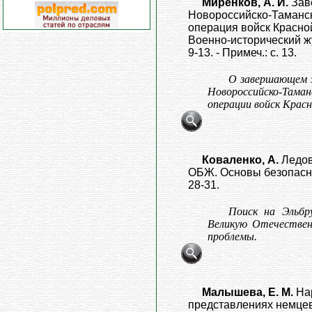
Миренков, А. И.
Зав
Новороссийско-Таманск
операция войск Красной
Военно-исторический жур
9-13. - Примеч.: с. 13.
О завершающем э
Новороссийско-Там
операции войск Красн
Коваленко, А.
Ледов
ОБЖ. Основы безопаснос
28-31.
Поиск на Эльбр
Великую Отечествен
проблемы.
Малышева, Е. М.
На
представлениях немцев