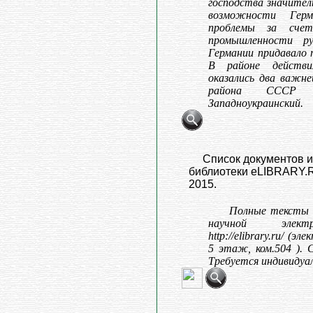
господства значител
возможности Гер
проблемы за счет
промышленности ру
Германии придавало 
В районе действи
оказались два важн
района СССР 
Западноукраинский.
Список документов и
библиотеки eLIBRARY.RU
2015.
Полные тексты 
научной элект
http://elibrary.ru/ (
5 этаж, ком.504 ). 
Требуется индивидуа