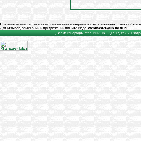
При полном или частичном использовании материалов сайта активная ссылка обязате
Для отзывов, замечаний и предложений пишите сюда:
webmaster@lib.udsu.ru
[ Время генерации страницы: 15.17(15.17) сек. и 1 запро