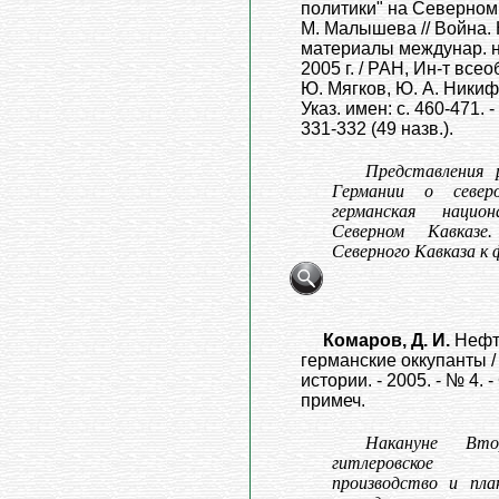
политики" на Северном К
М. Малышева // Война. 
материалы междунар. на
2005 г. / РАН, Ин-т всео
Ю. Мягков, Ю. А. Никифор
Указ. имен: с. 460-471. -
331-332 (49 назв.).
Представления 
Германии о северо
германская нацио
Северном Кавказе
Северного Кавказа к
Комаров, Д. И.
Нефт
германские оккупанты /
истории. - 2005. - № 4. -
примеч.
Накануне Вт
гитлеровское в
производство и пла