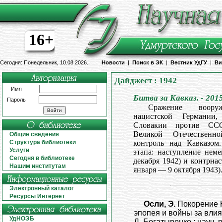
16+
Сегодня: Понедельник, 10.08.2026.
Новости
|
Поиск в ЭК
|
Вестник УдГУ
|
Ви
Дайджест : 1942
Имя
Битва за Кавказ. - 2015
Пароль
Сражение воору
нацистской Германи
Словакии против СС
Великой Отечествен
Общие сведения
Структура библиотеки
контроль над Кавказом
Услуги
этапа: наступление нем
Сегодня в библиотеке
декабря 1942) и контрна
Нашим институтам
января — 9 октября 1943)
Электронный каталог
Ресурсы Интернет
Осли, Э.
Покорение 
эпопея и войны за влиян
УдНОЭБ
Д. Богатыренко ; науч. р