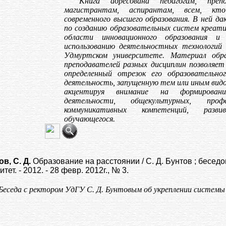
Книга адресована педагогам, преп
магистрантам, аспирантам, всем, кто
современного высшего образования. В ней д
по созданию образовательных систем креати
области инновационного образования и
использованию деятельностных технологий 
Удмуртском университете. Материал обр
преподавателей разных дисциплин позволяе
определенный отрезок его образовательно
деятельность, запущенную тем или иным вид
акцентируя внимание на формировани
деятельности, общекультурных, про
коммуникативных компетенций, разви
обучающегося.
в, С. Д.
Образование на расстоянии / С. Д. Бунтов ; беседо
тет. - 2012. - 28 февр. 2012г., № 3.
Беседа с ректором УдГУ С. Д. Бунтовым об укреплении системы