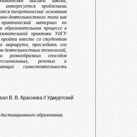
одавателям высшей школы,
 интересуется проблемами
аются теоретические основания
вно-деятельностного типа как
 практический материал по
в образовательном процессе в
азовательной практики УдГУ
т пройти вместе со студентом
го маршрута, проследить его
ом деятельностных технологий,
и разнообразных способов
фессиональных, речевых и
вающих самостоятельность
вал В. В. Краснова // Удмуртский
 дистанционного образования.