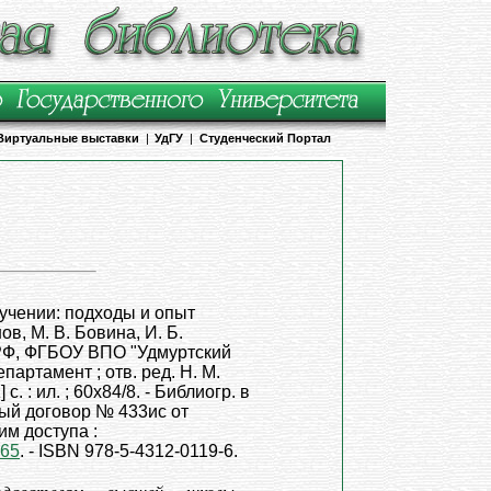
Виртуальные выставки
|
УдГУ
|
Студенческий Портал
учении: подходы и опыт
ов, М. В. Бовина, И. Б.
 РФ, ФГБОУ ВПО "Удмуртский
партамент ; отв. ред. Н. М.
 с. : ил. ; 60х84/8. - Библиогр. в
нный договор № 433ис от
им доступа :
365
. - ISBN 978-5-4312-0119-6.