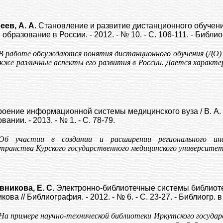
еев, А. А.
Становление и развитие дистанционного обучения 
бразование в России. - 2012. - № 10. - С. 106-111. - Библиогр.
В работе обсуждаются понятия дистанционного обучения (ДО) п
кже различные аспекты его развития в России. Дается характе
оение информационной системы медицинского вуза / В. А. Л
вании. - 2013. - № 1. - С. 78-79.
Об участии в создании и расширении регионального инфо
транства Курского государственного медицинского университет
вникова, Е. С.
Электронно-библиотечные системы библиотеки
ова // Библиография. - 2012. - № 6. - С. 23-27. - Библиогр. в
На примере научно-технической библиотеки Иркутского госуда