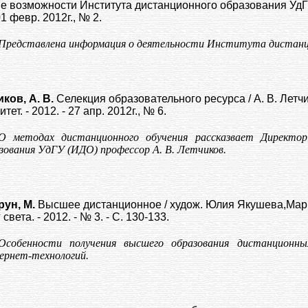
 возможности Института дистанционного образования УдГУ 
01 февр. 2012г., № 2.
Представлена информация о деятельности Института дистанци
ков, А. В.
Селекция образовательного ресурса / А. В. Летчи
тет. - 2012. - 27 апр. 2012г., № 6.
О методах дистанционного обучения рассказвает Директо
зования УдГУ (ИДО) профессор А. В. Летчиков.
рун, М.
Высшее дистанционное / худож. Юлия Якушева,Мар
г света. - 2012. - № 3. - С. 130-133.
Особенности получения высшего образования дистанционн
рнет-технологий.