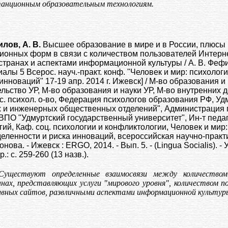
анционным образовательным технологиям.
лов, А. В.
Высшее образование в мире и в России, плюсы 
ионных форм в связи с количеством пользователей Интерне
странах и аспектами информационной культуры / А. В. Феф
риалы 5 Всерос. науч.-практ. конф. "Человек и мир: психоло
 инноваций" 17-19 апр. 2014 г. Ижевск] / М-во образования и
льство УР, М-во образования и науки УР, М-во внутренних д
ос. психол. о-во, Федерация психологов образования РФ, Удм
 и инженерных общественных отделений", Администрация г
ПО "Удмуртский государственный университет", Ин-т педаго
гий, Каф. соц. психологии и конфликтологии, Человек и мир
еленности и риска инноваций, всероссийская научно-практи
онова. - Ижевск : ERGO, 2014. - Вып. 5. - (Lingua Socialis). - Ука
.: с. 259-260 (13 назв.).
Существуют определенные взаимосвязи между количеством
нах, представляющих услуги "мирового уровня", количеством 
вных сайтов, развличными аспектами информационной культуры