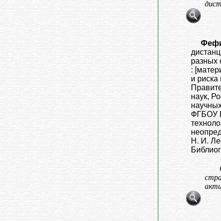
дист
Фефи
дистанц
разных 
: [мате
и риска
Правите
наук, Р
научных
ФГБОУ В
техноло
неопред
Н. И. Ле
Библиогр
стра
акти