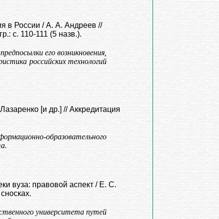
в России / А. А. Андреев //
: с. 110-111 (5 назв.).
редпосылки его возникновения,
ристика российских технологий
азаренко [и др.] // Аккредитация
рмационно-образовательного
а.
 вуза: правовой аспект / Е. С.
 сносках.
рственного университета путей