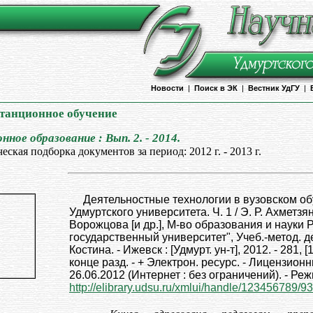
Новости
|
Поиск в ЭК
|
Вестник УдГУ
|
станционное обучение
ное образование : Вып. 2. - 2014.
еская подборка документов за период: 2012 г. - 2013 г.
Деятельностные технологии в вузовском об
Удмуртского университета. Ч. 1 / Э. Р. Ахметзян
Ворожцова [и др.], М-во образования и науки
государственный университет", Учеб.-метод. де
Костина. - Ижевск : [Удмурт. ун-т], 2012. - 281, [1]
конце разд. - + Электрон. ресурс. - Лицензио
26.06.2012 (Интернет : без ограничений). - Реж
http://elibrary.udsu.ru/xmlui/handle/123456789/9