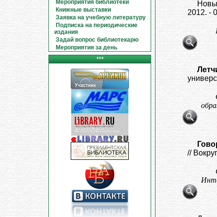
Мероприятия библиотеки
Новые
Книжные выставки
2012. - 
Заявка на учебную литературу
Подписка на периодические
издания
Задай вопрос библиотекарю
Мероприятия за день
***
Летчи
универси
обра
Гово
// Вокру
Инте