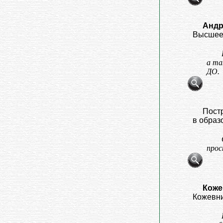
Андр
Высшее о
а та
ДО.
Постр
в образо
прос
Коже
Кожевник