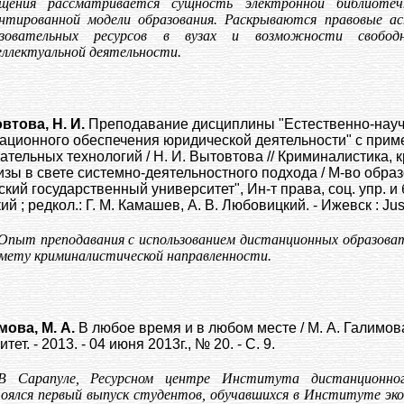
бщения рассматривается сущность электронной библиоте
нтированной модели образования. Раскрываются правовые а
азовательных ресурсов в вузах и возможности свобо
ллектуальной деятельности.
втова, Н. И.
Преподавание дисциплины "Естественно-науч
ционного обеспечения юридической деятельности" с при
ательных технологий / Н. И. Вытовтова // Криминалистика,
изы в свете системно-деятельностного подхода / М-во обр
кий государственный университет", Ин-т права, соц. упр. и б
й ; редкол.: Г. М. Камашев, А. В. Любовицкий. - Ижевск : Just 
Опыт преподавания с использованием дистанционных образова
мету криминалистической направленности.
мова, М. А.
В любое время и в любом месте / М. А. Галимова
тет. - 2013. - 04 июня 2013г., № 20. - С. 9.
В Сарапуле, Ресурсном центре Института дистанционно
оялся первый выпуск студентов, обучавшихся в Институте эко