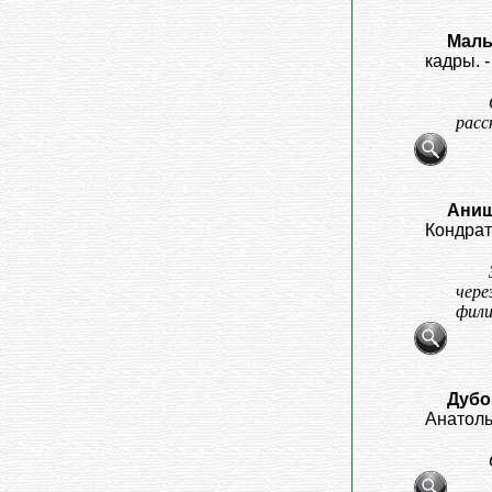
Малы
кадры. -
расс
Анищ
Кондрать
чере
фили
Дубо
Анатолье