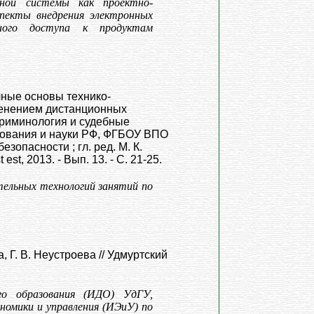
чной системы как проектно-
спекты внедрения электронных
дного доступа к продуктам
ные основы технико-
менением дистанционных
 криминология и судебные
азования и науки РФ, ФГБОУ ВПО
езопасности ; гл. ред. М. К.
est, 2013. - Вып. 13. - С. 21-25.
тельных технологий занятий по
, Г. В. Неустроева // Удмуртский
го образования (ИДО) УдГУ,
номики и управления (ИЭиУ) по