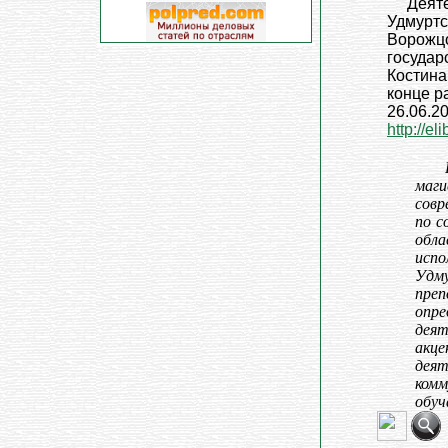
Деяте
Удмуртск
Ворожцо
государ
Костина. 
конце р
26.06.20
http://e
маг
совр
по с
обл
испо
Удм
преп
опре
деят
акц
дея
ком
обуч