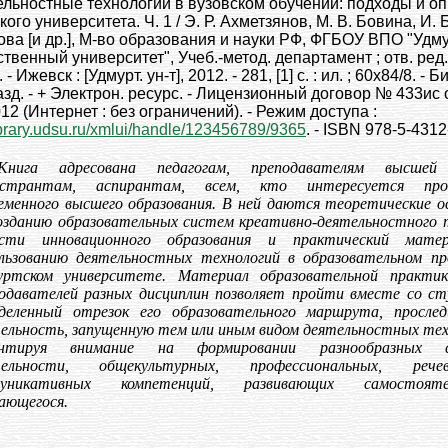
льностные технологии в вузовском обучении: подходы и о
ого университета. Ч. 1 / Э. Р. Ахметзянов, М. В. Бовина, И. Б
ва [и др.], М-во образования и науки РФ, ФГБОУ ВПО "Удм
ственный университет", Учеб.-метод. департамент ; отв. ред.
- Ижевск : [Удмурт. ун-т], 2012. - 281, [1] с. : ил. ; 60х84/8. - 
азд. - + Электрон. ресурс. - Лицензионный договор № 433ис 
12 (Интернет : без ограничений). - Режим доступа :
library.udsu.ru/xmlui/handle/123456789/9365
. - ISBN 978-5-4312
Книга адресована педагогам, преподавателям высшей
истрантам, аспирантам, всем, кто интересуется про
еменного высшего образования. В ней даются теоретические о
озданию образовательных систем креативно-деятельностного 
асти инновационного образования и практический мате
льзованию деятельностных технологий в образовательном пр
уртском университете. Материал образовательной практи
одавателей разных дисциплин позволяет пройти вместе со с
деленный отрезок его образовательного маршрута, просле
ельность, запущенную тем или иным видом деятельностных тех
ентируя внимание на формировании разнообразных с
тельности, общекультурных, профессиональных, ре
муникативных компетенций, развивающих самостояте
ающегося.