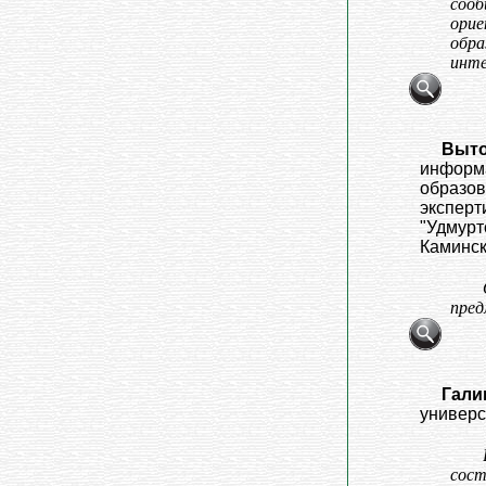
соо
орие
обр
инте
Выто
информа
образов
эксперт
"Удмуртс
Камински
пред
Гали
универси
сост