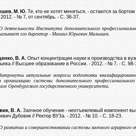
шев, М. Ю.
Те, кто не хотят меняться, - остаются за борто
 2012. - № 7, от сентябрь. - С. 36-37.
О деятельности Института дополнительного профессиональн
казывает его директор - Михаил Юрьевич Малышев.
енко, В. А.
Опыт концентрации науки и производства в вузе 
ева // Высшее образование в России. - 2012. - № 7. - С. 98-
Затронуты актуальные вопросы подготовки квалифицированн
з организацию системы дополнительного профессионального
але Оренбургского государственного университета.
вик, В. А.
Заочное обучение - неотъемлемый компонент вы
вич Дубовик // Ректор ВУЗа. - 2012. - № 10. - С. 18-23.
О развитии и совершенствовании системы заочного аграрного о