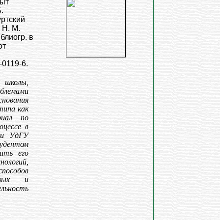
пыт
.
уртский
 Н. М.
Библиогр. в
от
-0119-6.
 школы,
блемами
снования
типа как
риал по
оцессе в
ки УдГУ
тудентом
дить его
нологий,
пособов
чевых и
льность