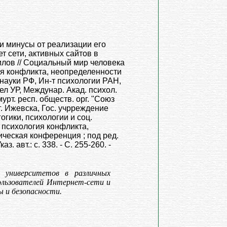
и минусы от реализации его
т сети, активных сайтов в
илов // Социальный мир человека
гия конфликта, неопределенности
 науки РФ, Ин-т психологии РАН,
ел УР, Междунар. Акад. психол.
урт. респ. обществ. орг. "Союз
. Ижевска, Гос. учрреждение
гики, психологии и соц.
: психология конфликта,
ческая конференция ; под ред.
з. авт.: с. 338. - С. 255-260. -
 университетов в различных
пользователей Интернет-сети и
 и безопасности.