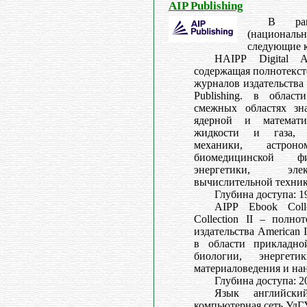
AIP Publishing
В рам
(националь
следующие 
НAIPP Digital A
содержащая полнотекс
журналов издательства A
Publishing. в облас
смежных областях зн
ядерной и математи
жидкости и газа, г
механики, астро
биомедицинской фи
энергетики, эле
вычислительной техник
Глубина доступа: 1
AIPP Ebook Coll
Collection II – полно
издательства American In
в области прикладно
биологии, энергети
материаловедения и на
Глубина доступа: 20
Язык английски
компьютерная сеть УдГУ