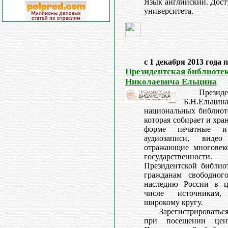
Язык английский. Дост
университета.
с 1 декабря 2013 года 
Президентская библиоте
Николаевича Ельцина
Презид
Б.Н.Ельц
национальных библиот
которая собирает и хр
форме печатные и
аудиозаписи, вид
отражающие многовек
государственност
Президентской библиот
гражданам свободног
наследию России в ц
числе источникам,
широкому кругу.
Зарегистрировать
при посещении цент