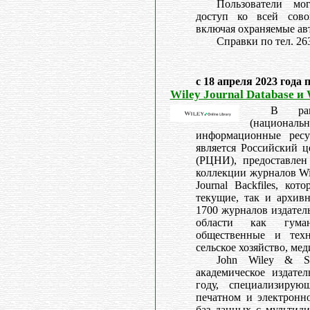
Пользователи мо
доступ ко всей сово
включая охраняемые ав
Справки по тел. 26
с 18 апреля 2023 года 
Wiley Journal Database и 
В рам
(националь
информационные ресу
является Российский 
(РЦНИ), предоставлен
коллекции журналов Wil
Journal Backfiles, ко
текущие, так и архив
1700 журналов издател
области как гумани
общественные и техн
сельское хозяйство, ме
John Wiley & So
академическое издател
году, специализирую
печатном и электронно
баз данных с мультид