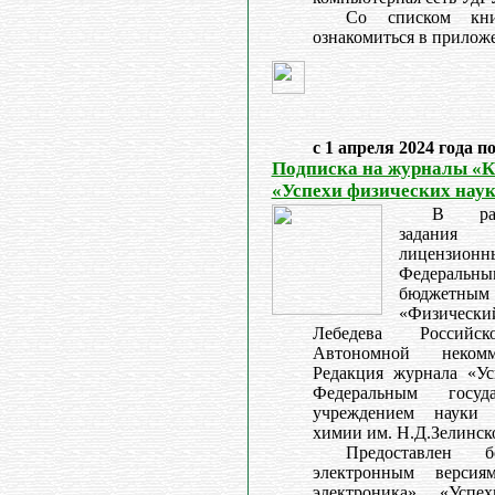
Со списком кн
ознакомиться в прилож
с 1 апреля 2024 года п
Подписка на журналы «К
«Успехи физических наук
В рам
задани
лицензи
Федераль
бюджетны
«Физическ
Лебедева Российс
Автономной некомм
Редакция журнала «Ус
Федеральным госуд
учреждением науки 
химии им. Н.Д.Зелинск
Предоставлен 
электронным версия
электроника», «Усп