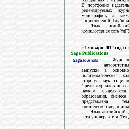
В портфолио издатель
рецензируемых жур
монографий, а так
энциклопедий. Глубина 
Язык английски
компьютерная сеть УдГУ
с 1 января 2012 года п
Sage Publications
Журнал
авторитет
выпуски в основн
политематическая к
сторону наук социаль
Среди журналов по со
наукам выделяются
образования, бизнес
представлена те
клинической медицины 
Язык английский. 
сети университета. Тел 