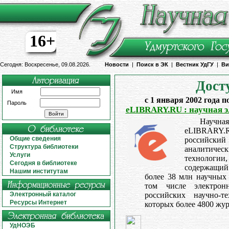
16+
Сегодня: Воскресенье, 09.08.2026.
Новости
|
Поиск в ЭК
|
Вестник УдГУ
|
Ви
Дост
Имя
с 1 января 2002 года п
Пароль
eLIBRARY.RU : научная 
Научная
eLIBRARY
Общие сведения
российс
Структура библиотеки
аналитическ
Услуги
технологии,
Сегодня в библиотеке
содержащий 
Нашим институтам
более 38 млн научных 
том числе электрон
Электронный каталог
российских научно-т
Ресурсы Интернет
которых более 4800 жур
УдНОЭБ