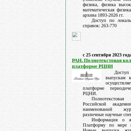
физика, физика высок
математическая физика
архива 1893-2026 гг.
Доступ по локал
справок: 263-770
с 25 сентября 2023 год
РАН. Полнотекстовая ко
платформе РЦНИ
Досту
выпускам 
осуществл
платформе периодич
РЦНИ.
Полнотекстова
Российской академ
наименований жур
различные научные спе
Информация о жу
Платформу по мере п
Новые выпуски жур