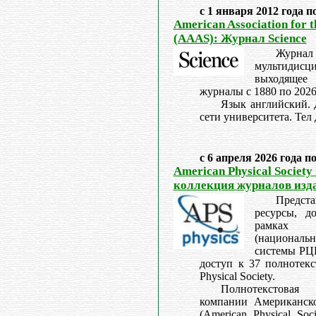
с 1 января 2012 года п
American Association for 
(AAAS): Журнал Science
Журнал
мультидис
выходящее
журналы с 1880 по 2026
Язык английский. 
сети университета. Тел 
с 6 апреля 2026 года п
American Physical Society
коллекция журналов изд
Предс
ресурсы, д
рамках 
(националь
системы Р
доступ к 37 полнотек
Physical Society.
Полнотекстова
компании Американско
(American Physical Soc