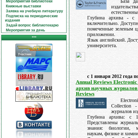
База д
Мероприятия библиотеки
Книжные выставки
издательства
Заявка на учебную литературу
естественн
Подписка на периодические
Глубина архива - с
издания
включительно. Доступ
Задай вопрос библиотекарю
помеченные зеленым ц
Мероприятия за день
приложении.
***
Язык английский. Дост
университета.
с 1 января 2012 года п
Annual Reviews Electronic 
архив научных журналов 
Reviews
Electro
Collection
журналов из
Глубина архива: c 
Представлены журнал
знания: биологии, 
наукам, физике и химии