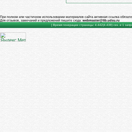
При полном или частичном использовании материалов сайта активная ссылка обязате
Для отзывов, замечаний и предложений пишите сюда:
webmaster@lib.udsu.ru
[ Время генерации страницы: 4.442(4.438) сек. и 1 запро