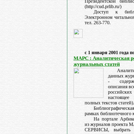
Президентской библи
(http://cud.prlib.ru/)
Доступ к библ
Электронном читальном 
тел. 263-770.
с 1 января 2001 года п
МАРС : Аналитическая р
журнальных статей
Аналити
данных жур
- содерж
описания все
российских
настоящее
полных текстов статей)
Библиографическ
рамках библиотечного
На портале Арбик
из журналов проекта М
СЕРВИСЫ, выбрать 