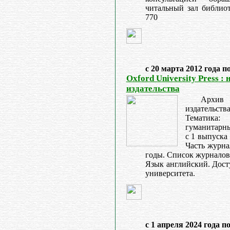
читальный зал библиоте
770
с 20 марта 2012 года п
Oxford University Press 
издательства
Архив
издательства 
Тематик
гуманитарны
с 1 выпуска
Часть журна
годы. Список журналов
Язык английский. Дост
университета.
с 1 апреля 2024 года п