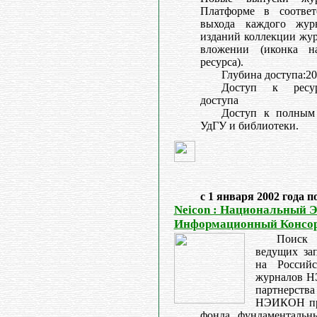
Платформе в соответ
выхода каждого жур
изданий коллекции жур
вложении (иконка н
ресурса).
Глубина доступа:20
Доступ к ресурс
доступа
Доступ к полным 
УдГУ и библиотеки.
с 1 января 2002 года п
Neicon : Национальный 
Информационный Консо
Поиск 
ведущих за
на Россий
журналов Н
партнерств
НЭИКОН при
фонда фундаментальн