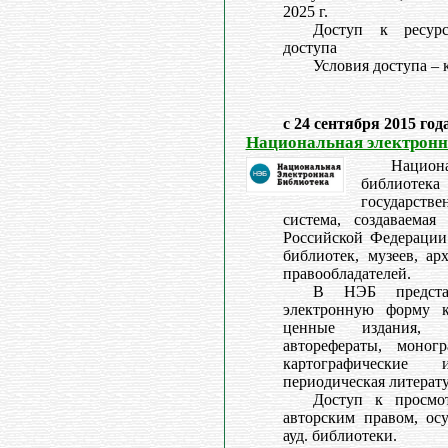
2025 г.
Доступ к ресурс
доступа
Условия доступа –
с 24 сентября 2015 год
Национальная электронн
Нацио
библиотек
государст
система, создаваемая
Российской Федерации
библиотек, музеев, ар
правообладателей.
В НЭБ предста
электронную форму к
ценные издания, р
авторефераты, моногр
картографические
периодическая литерату
Доступ к просмо
авторским правом, осу
ауд. библиотеки.