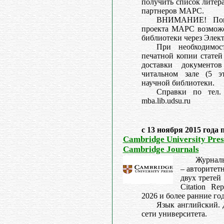
получить список литер
партнеров МАРС.
ВНИМАНИЕ! Поис
проекта МАРС возможе
библиотеки через Элек
При необходимос
печатной копии статей
доставки документо
читальном зале (5 э
научной библиотеки.
Справки по тел. 
mba.lib.udsu.ru
с 13 ноября 2015 года 
Cambridge University Press
Cambridge Journals
Журналы
– авторитет
двух третей
Citation Re
2026 и более ранние го
Язык английский. 
сети университета.