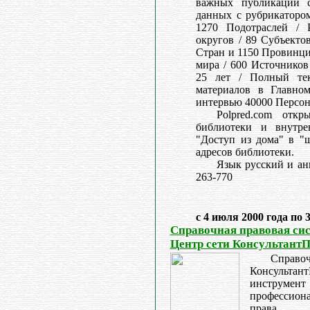
важных публикаций с
данных с рубрикатором
1270 Подотраслей / 
округов / 89 Субъекто
Стран и 1150 Провинци
мира / 600 Источников
25 лет / Полный тек
материалов в Главном
интервью 40000 Персон
Polpred.com отк
библиотеки и внутре
"Доступ из дома" в "ш
адресов библиотеки.
Язык русский и ан
263-770
с 4 июля 2000 года по 
Справочная правовая си
Центр сети Консультант
Справо
Консультант
инстру
профессион
права, 