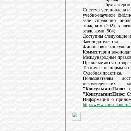
бухгалтерско
Система установлена и
учебно-научной библи
зале справочно библи
этаж, комн.202), в эле
этаж, комн. 504)
Доступны следующие и
Законодательство
Финансовые консульта
Комментарии законодат
Международные правов
Правовые акты по здр
Технические нормы и п
Судебная практика.
Пользователям до
некоммерческих м
"КонсультантПлюс: 
"КонсультантПлюс: С
Информация о прилож
http://www.consultant.ru/