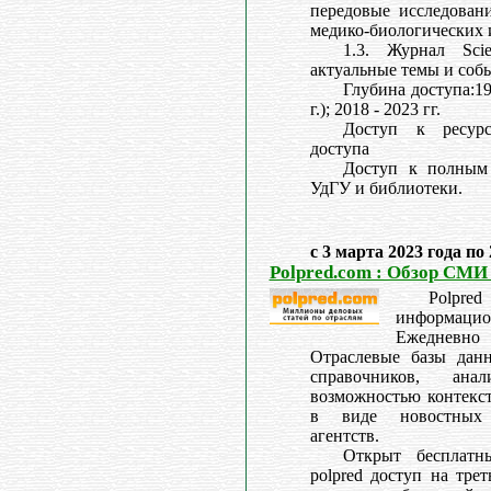
передовые исследовани
медико-биологических 
1.3. Журнал Scie
актуальные темы и собы
Глубина доступа:199
г.); 2018 - 2023 гг.
Доступ к ресурс
доступа
Доступ к полным 
УдГУ и библиотеки.
с 3 марта 2023 года по
Polpred.com : Обзор СМИ
Polpred
информац
Ежедневн
Отраслевые базы дан
справочников, ана
возможностью контекст
в виде новостных
агентств.
Открыт бесплатн
polpred доступ на тре