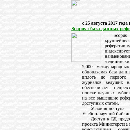
с 25 августа 2017 года
Scopus : база данных реф
Scopu
крупней
реферативн
индекси
наименован
медицинск
5,000 международных
обновляемая база данн
вплоть до первого 
журналов ведущих на
обеспечивает непре
поиске научных публик
на все вышедшие рефе
доступных статей.
Условия доступа –
Учебно-научной библио
Доступ к БД предо
проекта Министерства 
консультацией обр