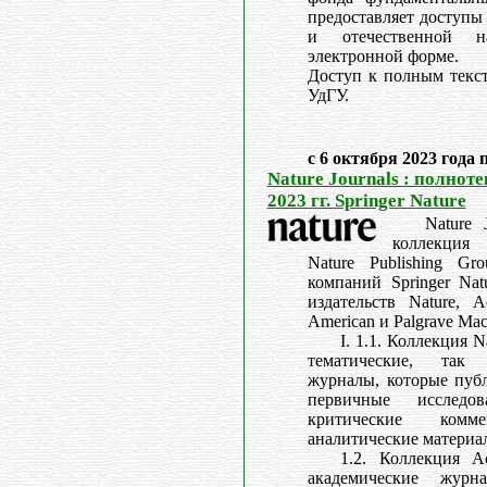
предоставляет доступы
и отечественной 
электронной форме.
Доступ к полным текст
УдГУ.
с 6 октября 2023 года 
Nature Journals : полнот
2023 гг. Springer Nature
Nature 
коллекция
Nature Publishing Gr
компаний Springer Na
издательств Nature, Ac
American и Palgrave Mac
I. 1.1. Коллекция N
тематические, так
журналы, которые публ
первичные исслед
критические ком
аналитические материал
1.2. Коллекция Ac
академические журн