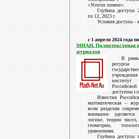
«Успехи химии».
Глубина доступа: 
по 12, 2023 г.
Условия доступа – 
с 1 апреля 2024 года п
МИАН. Полнотекстовая 
журналов
В рамк
ресурс
государс
учреждения
институт
Российской
доступны с
Известия Российс
математическая – жур
всем разделам соврем
внимание уделяется 
логике, теории чисел,
геометрии, тополо
уравнениям.
Глубина доступа: 