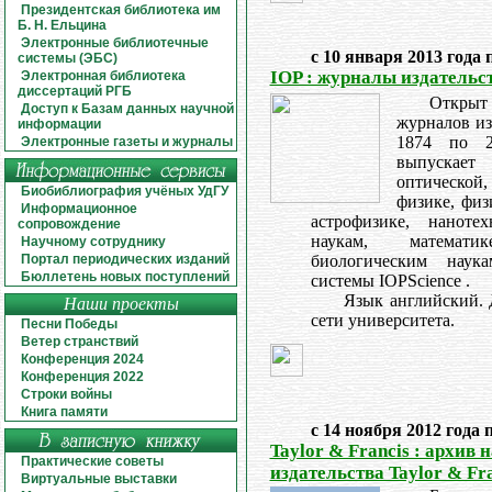
Президентская библиотека им
Б. Н. Ельцина
Электронные библиотечные
с 10 января 2013 года 
системы (ЭБС)
IOP : журналы издательст
Электронная библиотека
диссертаций РГБ
Откры
Доступ к Базам данных научной
журналов изд
информации
1874 по 2
Электронные газеты и журналы
выпускает
оптической
Биобиблиография учёных УдГУ
физике, физ
Информационное
астрофизике, наноте
сопровождение
наукам, математ
Научному сотруднику
Портал периодических изданий
биологическим наук
Бюллетень новых поступлений
системы IOPScience .
Язык английский. 
Наши проекты
сети университета.
Песни Победы
Ветер странствий
Конференция 2024
Конференция 2022
Строки войны
Книга памяти
с 14 ноября 2012 года 
Taylor & Francis : архив
Практические советы
издательства Taylor & Fr
Виртуальные выставки